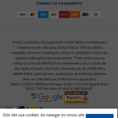
FORMAS DE PAGAMENTO
Preços, condições de pagamento e frete válidos somente para
compras no site, não para as lojas físicas. Ofertas válidas
enquanto durarem os estoques. Preços e condições comerciais
sujeitos à alterações sem aviso prévio. *Frete grátis para as
compras acima de R$500,00 exclusivamente para a cidade de
São Paulo e Grande São Paulo (faixas de cep de 01000-999 a
09999-999) A Santil adverte: a instalação de materiais elétricos
deve ser realizada por profissionais capacitados.
Santil (11) 3616-1856 Rua Henrique Ongari, 214 0,05 Água Branca
05037-150 São Paulo SP 49.474.398/0008-63
Este site usa cookies. Ao navegar no nosso site