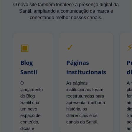
O novo site também fortalece a presença digital da
Santil, ampliando a comunicação da marca e
conectando melhor nossos canais.
▣
✓
Blog
Páginas
P
Santil
institucionais
d
O
As páginas
A 
lançamento
institucionais foram
pl
do Blog
reestruturadas para
fo
Santil cria
apresentar melhor a
at
um novo
história, os
dig
espaço de
diferenciais e os
Sa
conteúdo,
canais da Santil.
ac
dicas e
as