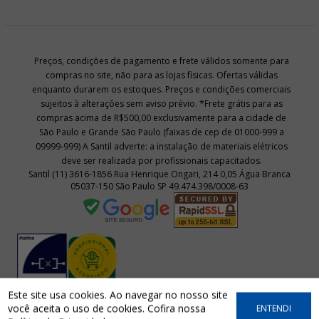
Preços, condições de pagamento e frete válidos somente para
compras no site, não para as lojas físicas. Ofertas válidas
enquanto durarem os estoques. Preços e condições comerciais
sujeitos à alterações sem aviso prévio. *Frete grátis para as
compras acima de R$500,00 exclusivamente para a cidade de
São Paulo e Grande São Paulo (faixas de cep de 01000-999 a
09999-999) A Santil adverte: a instalação de materiais elétricos
deve ser realizada por profissionais capacitados.
Santil (11) 3616-1856 Rua Henrique Ongari, 214 0,05 Água Branca
05037-150 São Paulo SP 49.474.398/0008-63
Este site usa cookies. Ao navegar no nosso site
você aceita o uso de cookies. Cofira nossa
ENTENDI