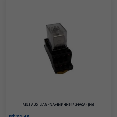
RELE AUXILIAR 4NA/4NF HH54P 24VCA - JNG
R$ 34,48