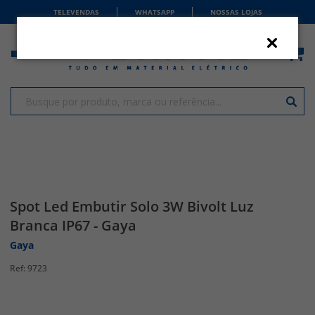
TELEVENDAS
WHATSAPP
NOSSAS LOJAS
Spot Led Embutir Solo 3W Bivolt Luz
Branca IP67 - Gaya
Gaya
9723