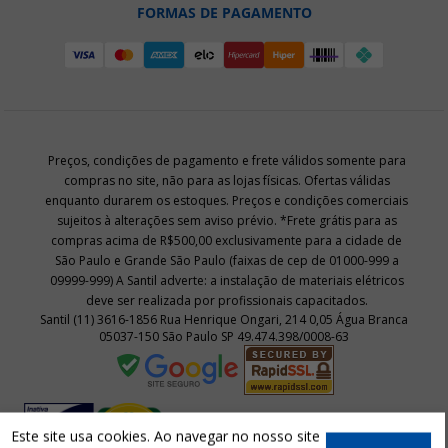
FORMAS DE PAGAMENTO
Preços, condições de pagamento e frete válidos somente para
compras no site, não para as lojas físicas. Ofertas válidas
enquanto durarem os estoques. Preços e condições comerciais
sujeitos à alterações sem aviso prévio. *Frete grátis para as
compras acima de R$500,00 exclusivamente para a cidade de
São Paulo e Grande São Paulo (faixas de cep de 01000-999 a
09999-999) A Santil adverte: a instalação de materiais elétricos
deve ser realizada por profissionais capacitados.
Santil (11) 3616-1856 Rua Henrique Ongari, 214 0,05 Água Branca
05037-150 São Paulo SP 49.474.398/0008-63
Este site usa cookies. Ao navegar no nosso site