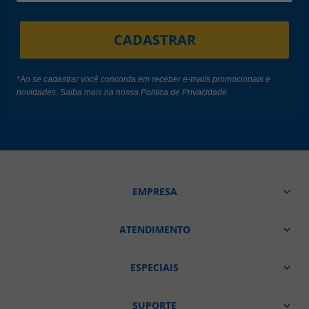
CADASTRAR
*Ao se cadastrar você concorda em receber e-mails promocionais e
novidades. Saiba mais na nossa
Politica de Privacidade
EMPRESA
ATENDIMENTO
ESPECIAIS
SUPORTE