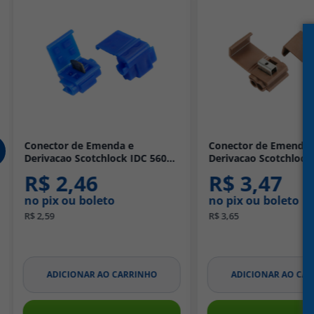
 e
Conector de Emenda e
Conector
 IDC 560
Derivacao Scotchlock IDC 567
Derivacao
M
Marrom 4mm - 3M
Amarelo 
R$ 3,47
R$ 3
no pix ou boleto
no pix o
R$ 3,65
R$ 3,94
RRINHO
ADICIONAR AO CARRINHO
ADIC