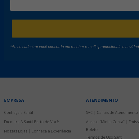
*Ao se cadastrar você concorda em receber e-mails promocionais e novida
EMPRESA
ATENDIMENTO
Conheça a Santil
SAC | Canais de Atendimento
Encontre A Santil Perto de Você
Acesso "Minha Conta" | Emiss
Boleto
Nossas Lojas | Conheça a Experiência
Termos de Uso Santil