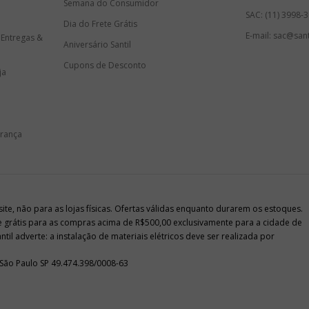
Semana do Consumidor
SAC: (11) 3998-
Dia do Frete Grátis
E-mail: sac@sant
 Entregas &
Aniversário Santil
Cupons de Desconto
ja
urança
e, não para as lojas físicas. Ofertas válidas enquanto durarem os estoques.
te grátis para as compras acima de R$500,00 exclusivamente para a cidade de
il adverte: a instalação de materiais elétricos deve ser realizada por
 São Paulo SP 49.474.398/0008-63