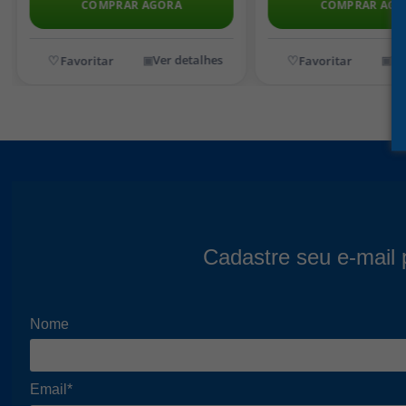
ORA
COMPRAR AGORA
C
er detalhes
Ver detalhes
Cadastre seu e-mail 
Nome
Email*