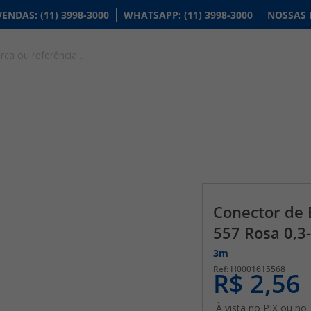
VENDAS
: (11) 3998-3000
WHATSAPP
: (11) 3998-3000
NOSSAS 
Conector de 
557 Rosa 0,
3m
H0001615568
R$ 2,56
À vista no PIX ou no