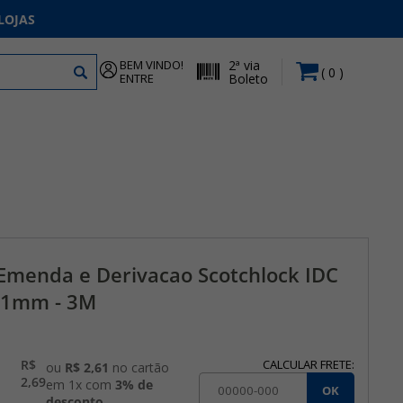
LOJAS
BEM VINDO!
2ª via
0
ENTRE
Boleto
Emenda e Derivacao Scotchlock IDC
3-1mm - 3M
R$
CALCULAR FRETE:
ou
R$ 2,61
no cartão
2,69
em 1x com
3% de
OK
desconto