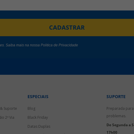
CADASTRAR
des. Saiba mais na nossa
Politica de Privacidade
ESPECIAIS
SUPORTE
 & Suporte
Blog
Preparada para 
problemas.
ão 2ª Via
Black Friday
De Segunda a Se
Datas Duplas
17h00