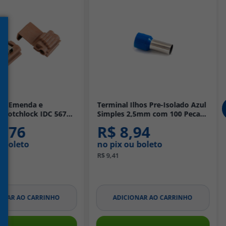
Terminal Ilhos Pre-Isolado Azul
MODULO TOMADA 2 POL
Simples 2,5mm com 100 Pecas -
TERRA 20A 250V BRANCO 
Eletrokit
TRAMONTINA
R$ 8,94
R$ 7,48
no pix ou boleto
no pix ou boleto
R$ 9,41
R$ 7,87
ADICIONAR AO CARRINHO
ADICIONAR AO CARRI