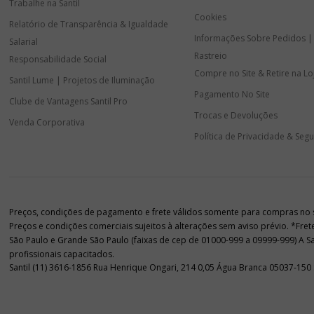
Trabalhe na Santil
Cookies
Relatório de Transparência & Igualdade
Informações Sobre Pedidos |
Salarial
Rastreio
Responsabilidade Social
Compre no Site & Retire na Lo
Santil Lume | Projetos de Iluminação
Pagamento No Site
Clube de Vantagens Santil Pro
Trocas e Devoluções
Venda Corporativa
Política de Privacidade & Seg
Preços, condições de pagamento e frete válidos somente para compras no sit
Preços e condições comerciais sujeitos à alterações sem aviso prévio. *Fre
São Paulo e Grande São Paulo (faixas de cep de 01000-999 a 09999-999) A Sant
profissionais capacitados.
Santil (11) 3616-1856 Rua Henrique Ongari, 214 0,05 Água Branca 05037-150