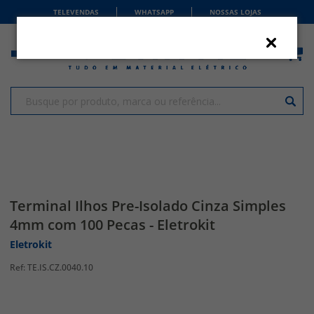
TELEVENDAS
WHATSAPP
NOSSAS LOJAS
Terminal Ilhos Pre-Isolado Cinza Simples
4mm com 100 Pecas - Eletrokit
Eletrokit
TE.IS.CZ.0040.10