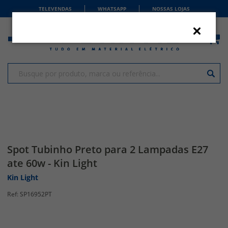
TELEVENDAS
WHATSAPP
NOSSAS LOJAS
Spot Tubinho Preto para 2 Lampadas E27
ate 60w - Kin Light
Kin Light
SP16952PT