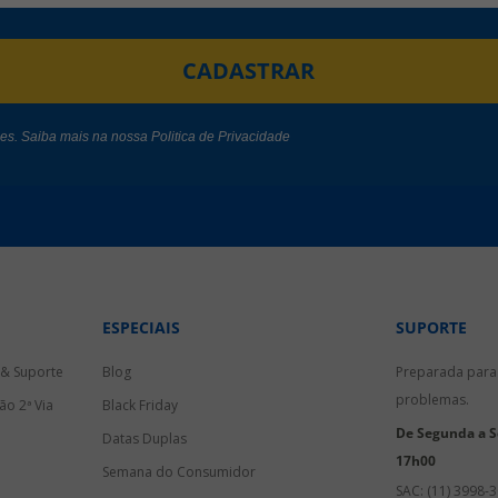
CADASTRAR
des. Saiba mais na nossa
Politica de Privacidade
ESPECIAIS
SUPORTE
 & Suporte
Blog
Preparada para 
problemas.
ão 2ª Via
Black Friday
De Segunda a Se
Datas Duplas
17h00
Semana do Consumidor
SAC: (11) 3998-