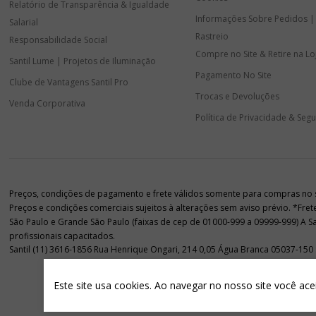
Relatório de Transparência & Igualdade
Informações Sobre Pedidos |
Salarial
Rastreio
Responsabilidade Social
Compre no Site & Retire na Lo
Santil Lume | Projetos de Iluminação
Pagamento No Site
Clube de Vantagens Santil Pro
Trocas e Devoluções
Venda Corporativa
Política de Privacidade & Seg
Preços, condições de pagamento e frete válidos somente para compras no sit
Preços e condições comerciais sujeitos à alterações sem aviso prévio. *Fre
São Paulo e Grande São Paulo (faixas de cep de 01000-999 a 09999-999) A Sant
profissionais capacitados.
Santil (11) 3616-1856 Rua Henrique Ongari, 214 0,05 Água Branca 05037-150
Este site usa cookies. Ao navegar no nosso site você ace