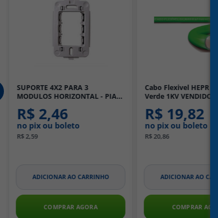
SUPORTE 4X2 PARA 3
Cabo Flexivel HEPR 
MODULOS HORIZONTAL - PIAL
Verde 1KV VENDIDO 
PLUS
METRO - Sil
R$ 2,46
R$ 19,82
no pix ou boleto
no pix ou boleto
R$ 2,59
R$ 20,86
ADICIONAR AO CARRINHO
ADICIONAR AO CA
COMPRAR AGORA
COMPRAR AGO