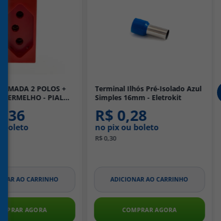
TOMADA 2 POLOS +
Terminal Ilhós Pré-Isolado Azul
A VERMELHO - PIAL
Simples 16mm - Eletrokit
5,36
R$ 0,28
u boleto
no pix ou boleto
R$ 0,30
ONAR AO CARRINHO
ADICIONAR AO CARRINHO
OMPRAR AGORA
COMPRAR AGORA