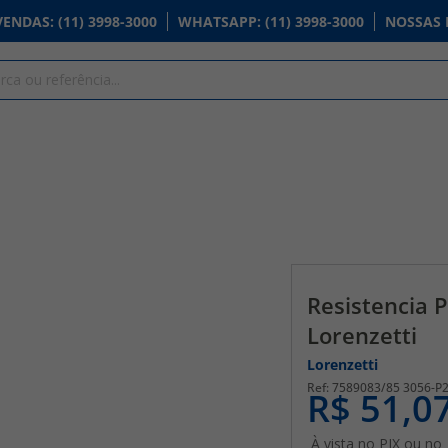
VENDAS
: (11) 3998-3000
WHATSAPP
: (11) 3998-3000
NOSSAS 
Resistencia 
Lorenzetti
Lorenzetti
7589083/85 3056-P
R$ 51,0
À vista no PIX ou no