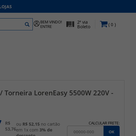
LOJAS
BEM VINDO!
2ª via
0
ENTRE
Boleto
P/ Torneira LorenEasy 5500W 220V -
2
7
R$
CALCULAR FRETE:
ou
R$ 52,15
no cartão
53,76
em 1x com
3% de
OK
desconto