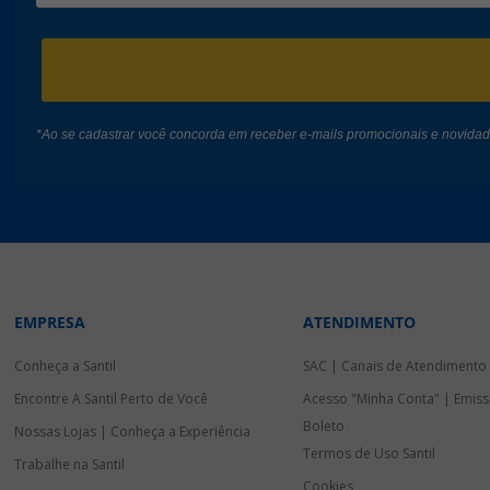
*Ao se cadastrar você concorda em receber e-mails promocionais e novida
EMPRESA
ATENDIMENTO
Conheça a Santil
SAC | Canais de Atendimento
Encontre A Santil Perto de Você
Acesso "Minha Conta" | Emiss
Boleto
Nossas Lojas | Conheça a Experiência
Termos de Uso Santil
Trabalhe na Santil
Cookies