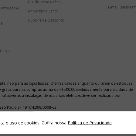
Dia do Frete Grátis
E-mail: sac@sant
 Entregas &
Aniversário Santil
Cupons de Desconto
ja
urança
e, não para as lojas físicas. Ofertas válidas enquanto durarem os estoques.
te grátis para as compras acima de R$500,00 exclusivamente para a cidade de
il adverte: a instalação de materiais elétricos deve ser realizada por
 São Paulo SP 49.474.398/0008-63
ita o uso de cookies. Cofira nossa
Política de Privacidade
.