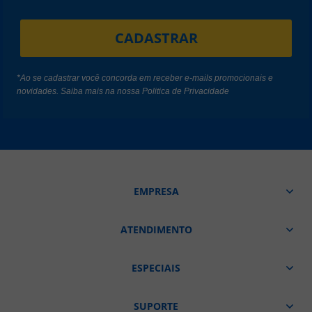
CADASTRAR
*Ao se cadastrar você concorda em receber e-mails promocionais e
novidades. Saiba mais na nossa
Politica de Privacidade
EMPRESA
ATENDIMENTO
ESPECIAIS
SUPORTE