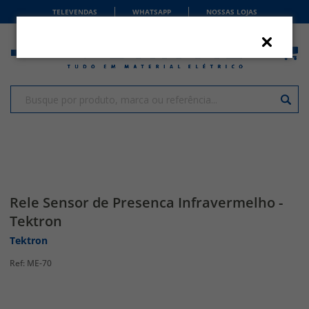
TELEVENDAS
WHATSAPP
NOSSAS LOJAS
Rele Sensor de Presenca Infravermelho -
Tektron
Tektron
ME-70