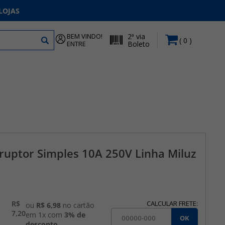
LOJAS
BEM VINDO!
2ª via
0
ENTRE
Boleto
ruptor Simples 10A 250V Linha Miluz
R$
CALCULAR FRETE:
ou
R$ 6,98
no cartão
7,20
em 1x com
3% de
OK
desconto