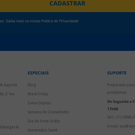
CADASTRAR
des. Saiba mais na nossa
Politica de Privacidade
ESPECIAIS
SUPORTE
 & Suporte
Blog
Preparada para 
problemas.
ão 2ª Via
Black Friday
De Segunda a Se
Datas Duplas
17h00
Semana do Consumidor
SAC: (11) 3998-
Dia do Frete Grátis
E-mail: sac@sant
 Entregas &
Aniversário Santil