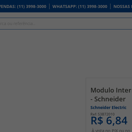
VENDAS
: (11) 3998-3000
WHATSAPP
: (11) 3998-3000
NOSSAS 
Modulo Inter
- Schneider
Schneider Electric
S3B72010
R$ 6,84
À vista no PIX ou no