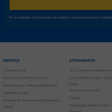
*Ao se cadastrar você concorda em receber e-mails promocionais e novida
EMPRESA
ATENDIMENTO
Conheça a Santil
SAC | Canais de Atendimento
Encontre A Santil Perto de Você
Acesso "Minha Conta" | Emiss
Boleto
Nossas Lojas | Conheça a Experiência
Termos de Uso Santil
Trabalhe na Santil
Cookies
Relatório de Transparência & Igualdade
Informações Sobre Pedidos |
Salarial
Rastreio