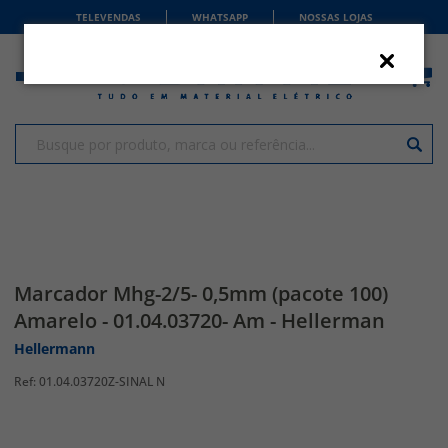
TELEVENDAS
WHATSAPP
NOSSAS LOJAS
Marcador Mhg-2/5- 0,5mm (pacote 100)
Amarelo - 01.04.03720- Am - Hellerman
Hellermann
01.04.03720Z-SINAL N