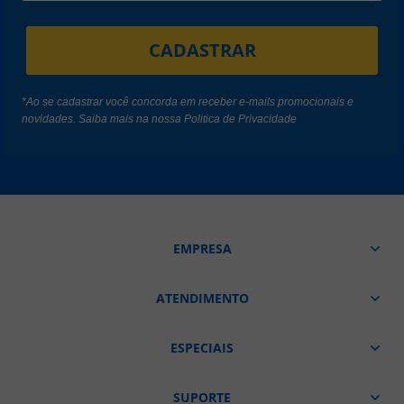
CADASTRAR
*Ao se cadastrar você concorda em receber e-mails promocionais e
novidades. Saiba mais na nossa
Politica de Privacidade
EMPRESA
ATENDIMENTO
ESPECIAIS
SUPORTE