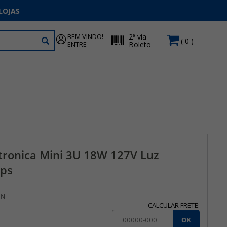
LOJAS
BEM VINDO!
2ª via
0
ENTRE
Boleto
ronica Mini 3U 18W 127V Luz
ips
 N
CALCULAR FRETE:
OK