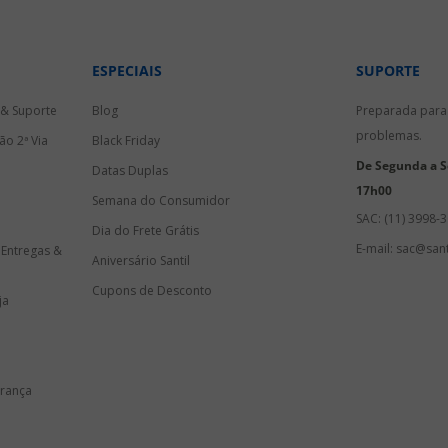
ESPECIAIS
SUPORTE
 & Suporte
Blog
Preparada para 
problemas.
ão 2ª Via
Black Friday
De Segunda a Se
Datas Duplas
17h00
Semana do Consumidor
SAC: (11) 3998-
Dia do Frete Grátis
E-mail: sac@sant
 Entregas &
Aniversário Santil
Cupons de Desconto
ja
urança