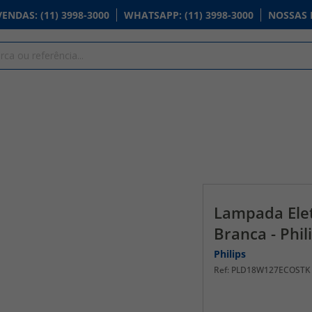
VENDAS
: (11) 3998-3000
WHATSAPP
: (11) 3998-3000
NOSSAS 
Lampada Elet
Branca - Phil
Philips
PLD18W127ECOSTK