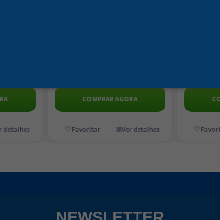
R$ 8,80
R$ 3
no pix ou boleto
no pix o
R$ 9,26
R$ 36,42
RRINHO
ADICIONAR AO CARRINHO
ADICI
RA
COMPRAR AGORA
C
r detalhes
Ver detalhes
NEWSLETTER