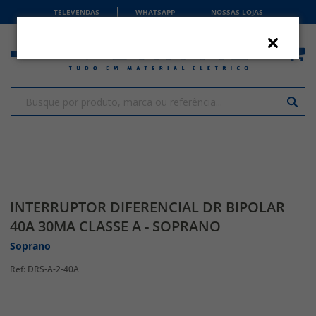
TELEVENDAS
WHATSAPP
NOSSAS LOJAS
INTERRUPTOR DIFERENCIAL DR BIPOLAR
40A 30MA CLASSE A - SOPRANO
Soprano
DRS-A-2-40A