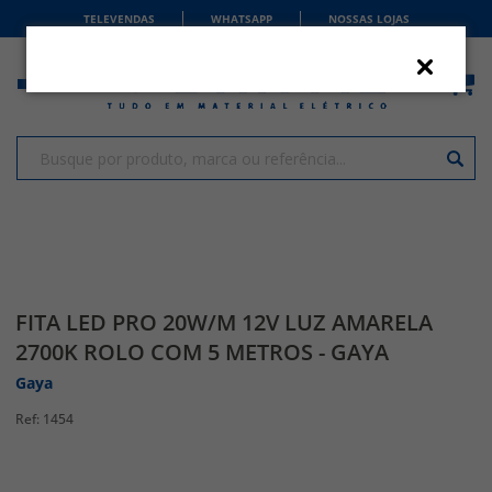
TELEVENDAS
WHATSAPP
NOSSAS LOJAS
FITA LED PRO 20W/M 12V LUZ AMARELA
2700K ROLO COM 5 METROS - GAYA
Gaya
1454