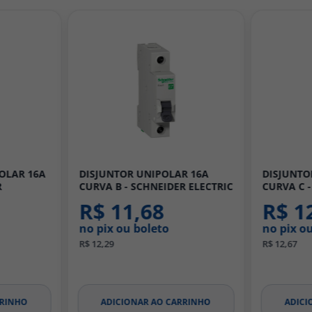
R 16A
DISJUNTOR DIN UNIPOLAR 10A
DISJUNTO
 ELECTRIC
CURVA C - SCHNEIDER
CURVA B 
R$ 12,04
R$ 1
no pix ou boleto
no pix o
R$ 12,67
R$ 12,29
RRINHO
ADICIONAR AO CARRINHO
ADICI