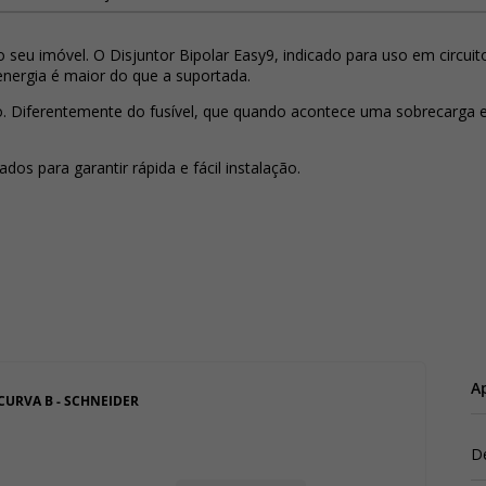
o seu imóvel. O Disjuntor Bipolar Easy9, indicado para uso em circuit
energia é maior do que a suportada.
o. Diferentemente do fusível, que quando acontece uma sobrecarga el
dos para garantir rápida e fácil instalação.
Ap
CURVA B - SCHNEIDER
D