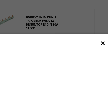
BARRAMENTO PENTE
TRIFASICO PARA 12
DISJUNTORES DIN 80A -
STECK
ADICIONAR
R$ 58,92
com 5% de desconto
R$ 62,02
BARRAMENTO PENTE
UNIPOLAR PARA 12
DISJUNTORES 80A - STECK