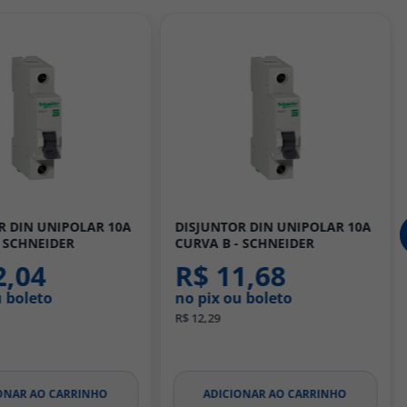
R DIN UNIPOLAR 10A
BARRAMENTO PENTE BIFASICO
- SCHNEIDER
PARA 12 DISJUNTORES DIN 80A
- STECK
1,68
R$ 42,68
u boleto
no pix ou boleto
R$ 44,93
ONAR AO CARRINHO
ADICIONAR AO CARRINHO