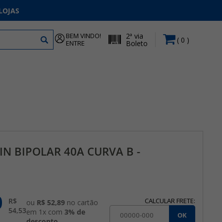
LOJAS
BEM VINDO!
2ª via
0
ENTRE
Boleto
IN BIPOLAR 40A CURVA B -
0
R$
CALCULAR FRETE:
ou
R$ 52,89
no cartão
54,53
em 1x com
3% de
OK
desconto