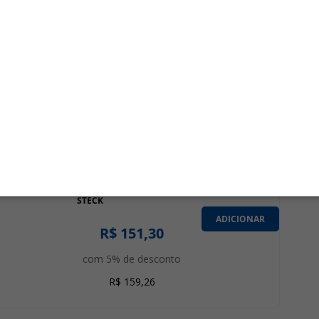
ADICIONAR
R$ 23,44
com 5% de desconto
R$ 24,67
QUADRO PVC SOBREPOR
PARA 24 DISJUNTORES
DIN PORTA
TRANSPARENTE FUME -
STECK
ADICIONAR
R$ 151,30
com 5% de desconto
R$ 159,26