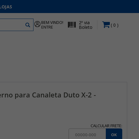
LOJAS
BEM VINDO!
2ª via
0
ENTRE
Boleto
erno para Canaleta Duto X-2 -
CALCULAR FRETE:
OK