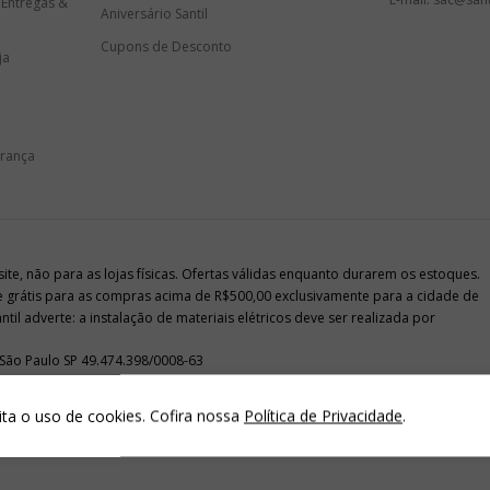
 Entregas &
Aniversário Santil
Cupons de Desconto
ja
urança
e, não para as lojas físicas. Ofertas válidas enquanto durarem os estoques.
te grátis para as compras acima de R$500,00 exclusivamente para a cidade de
il adverte: a instalação de materiais elétricos deve ser realizada por
 São Paulo SP 49.474.398/0008-63
ita o uso de cookies. Cofira nossa
Política de Privacidade
.