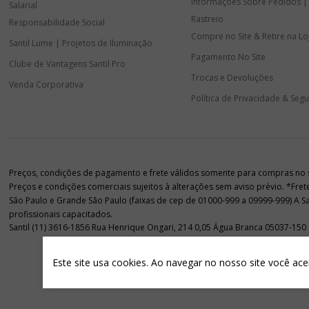
Informações Sobre Pedidos |
Salarial
Rastreio
Responsabilidade Social
Compre no Site & Retire na Lo
Santil Lume | Projetos de Iluminação
Pagamento No Site
Clube de Vantagens Santil Pro
Trocas e Devoluções
Venda Corporativa
Política de Privacidade & Seg
Preços, condições de pagamento e frete válidos somente para compras no sit
Preços e condições comerciais sujeitos à alterações sem aviso prévio. *Fre
São Paulo e Grande São Paulo (faixas de cep de 01000-999 a 09999-999) A Sant
profissionais capacitados.
Santil (11) 3616-1856 Rua Henrique Ongari, 214 0,05 Água Branca 05037-150
Este site usa cookies. Ao navegar no nosso site você ace