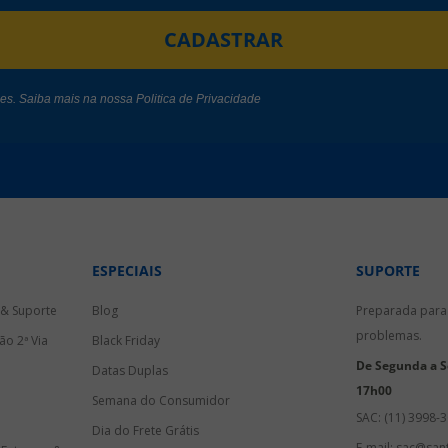
CADASTRAR
des. Saiba mais na nossa
Politica de Privacidade
ESPECIAIS
SUPORTE
 & Suporte
Blog
Preparada para 
problemas.
ão 2ª Via
Black Friday
De Segunda a Se
Datas Duplas
17h00
Semana do Consumidor
SAC: (11) 3998-
Dia do Frete Grátis
E-mail: sac@sant