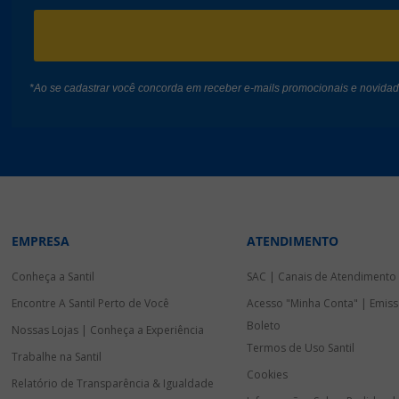
*Ao se cadastrar você concorda em receber e-mails promocionais e novida
EMPRESA
ATENDIMENTO
Conheça a Santil
SAC | Canais de Atendimento
Encontre A Santil Perto de Você
Acesso "Minha Conta" | Emiss
Boleto
Nossas Lojas | Conheça a Experiência
Termos de Uso Santil
Trabalhe na Santil
Cookies
Relatório de Transparência & Igualdade