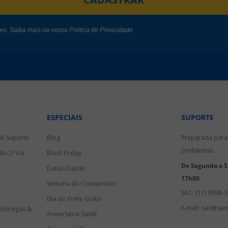
des. Saiba mais na nossa
Politica de Privacidade
ESPECIAIS
SUPORTE
 & Suporte
Blog
Preparada para 
problemas.
ão 2ª Via
Black Friday
De Segunda a Se
Datas Duplas
17h00
Semana do Consumidor
SAC: (11) 3998-
Dia do Frete Grátis
E-mail: sac@sant
 Entregas &
Aniversário Santil