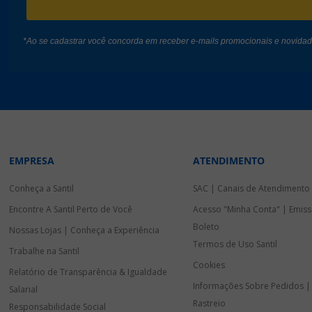
*Ao se cadastrar você concorda em receber e-mails promocionais e novida
EMPRESA
ATENDIMENTO
Conheça a Santil
SAC | Canais de Atendimento
Encontre A Santil Perto de Você
Acesso "Minha Conta" | Emiss
Boleto
Nossas Lojas | Conheça a Experiência
Termos de Uso Santil
Trabalhe na Santil
Cookies
Relatório de Transparência & Igualdade
Informações Sobre Pedidos |
Salarial
Rastreio
Responsabilidade Social