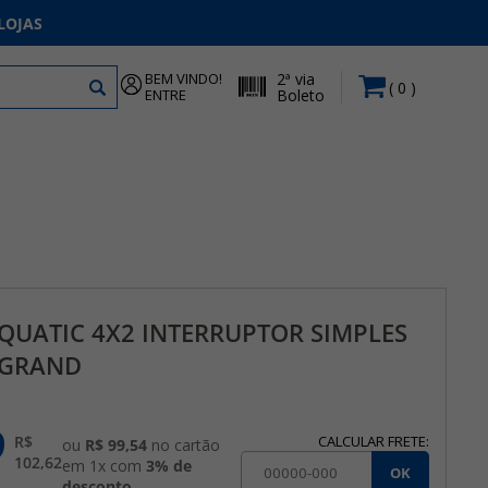
LOJAS
BEM VINDO!
2ª via
0
ENTRE
Boleto
QUATIC 4X2 INTERRUPTOR SIMPLES
LEGRAND
9
R$
CALCULAR FRETE:
ou
R$ 99,54
no cartão
102,62
em 1x com
3% de
OK
desconto