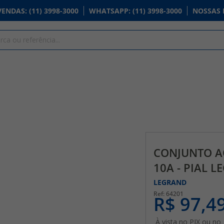
VENDAS
: (11) 3998-3000
WHATSAPP
: (11) 3998-3000
NOSSAS 
CONJUNTO A
10A - PIAL 
LEGRAND
64201
R$ 97,4
À vista no PIX ou no