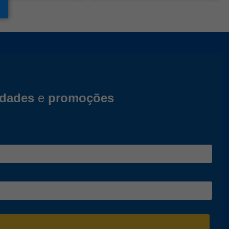
idades
e
promoções