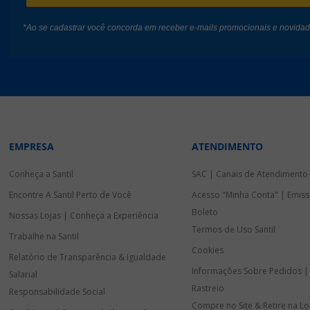
*Ao se cadastrar você concorda em receber e-mails promocionais e novida
EMPRESA
ATENDIMENTO
Conheça a Santil
SAC | Canais de Atendimento
Encontre A Santil Perto de Você
Acesso "Minha Conta" | Emiss
Boleto
Nossas Lojas | Conheça a Experiência
Termos de Uso Santil
Trabalhe na Santil
Cookies
Relatório de Transparência & Igualdade
Informações Sobre Pedidos |
Salarial
Rastreio
Responsabilidade Social
Compre no Site & Retire na Lo