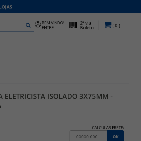
LOJAS
BEM VINDO!
2ª via
0
ENTRE
Boleto
 ELETRICISTA ISOLADO 3X75MM -
A
CALCULAR FRETE:
OK