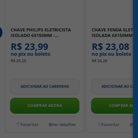
CHAVE FENDA ELETRICISTA
Fita Isolante Scotch 
ISOLADA 6X150MM -
19mm x 20m - 3M
TRAMONTINA
R$ 23,08
R$ 34,58
no pix ou boleto
no pix ou boleto
R$ 24,29
R$ 36,40
ADICIONAR AO CARRINHO
ADICIONAR AO C
COMPRAR AGORA
COMPRAR AG
Ver detalhes
V