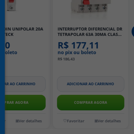
PTOR DIFERENCIAL DR
CONECTOR 3 POLOS 32A 450V
LAR 63A 30MA CLASSE
PARA CONDUTORES ATE 4MM
CK
TRANSPARENTE 4 PECAS -
77,11
R$ 14,87
WAGO
u boleto
no pix ou boleto
R$ 15,65
IONAR AO CARRINHO
ADICIONAR AO CARRINHO
OMPRAR AGORA
COMPRAR AGORA
Ver detalhes
Ver detalhes