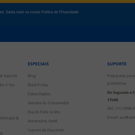
des. Saiba mais na nossa
Politica de Privacidade
ESPECIAIS
SUPORTE
 & Suporte
Blog
Preparada para 
problemas.
ão 2ª Via
Black Friday
De Segunda a Se
Datas Duplas
17h00
Semana do Consumidor
SAC: (11) 3998-
Dia do Frete Grátis
E-mail: sac@sant
 Entregas &
Aniversário Santil
Cupons de Desconto
ja