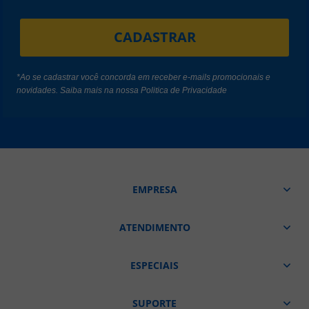
CADASTRAR
*Ao se cadastrar você concorda em receber e-mails promocionais e
novidades. Saiba mais na nossa
Politica de Privacidade
EMPRESA
ATENDIMENTO
ESPECIAIS
SUPORTE