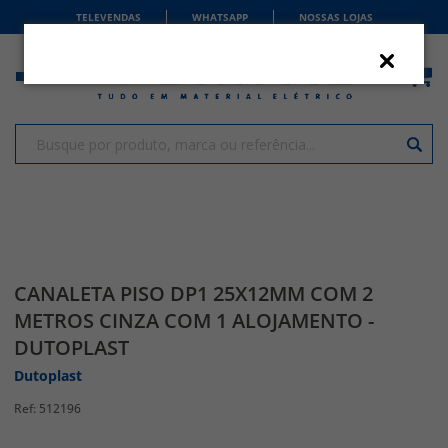
TELEVENDAS
WHATSAPP
NOSSAS LOJAS
CANALETA PISO DP1 25X12MM COM 2
METROS CINZA COM 1 ALOJAMENTO -
DUTOPLAST
Dutoplast
512196