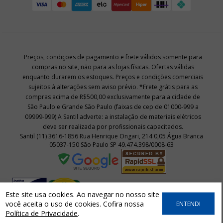
Preços, condições de pagamento e frete válidos somente para
compras no site, não para as lojas físicas. Ofertas válidas
enquanto durarem os estoques. Preços e condições comerciais
sujeitos à alterações sem aviso prévio. *Frete grátis para as
compras acima de R$500,00 exclusivamente para a cidade de
São Paulo e Grande São Paulo (faixas de cep de 01000-999 a
09999-999) A Santil adverte: a instalação de materiais elétricos
deve ser realizada por profissionais capacitados.
Santil (11) 3616-1856 Rua Henrique Ongari, 214 0,05 Água Branca
05037-150 São Paulo SP 49.474.398/0008-63
Este site usa cookies. Ao navegar no nosso site
você aceita o uso de cookies. Cofira nossa
ENTENDI
Política de Privacidade
.