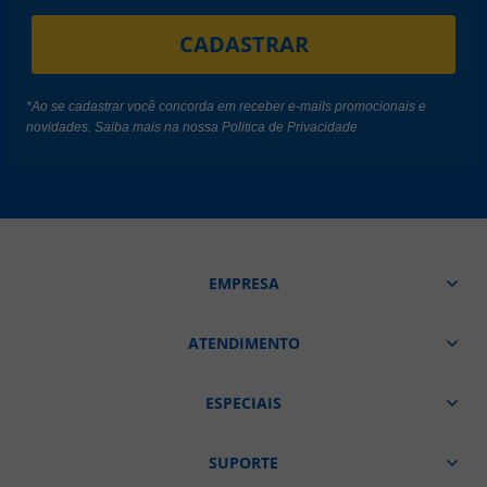
CADASTRAR
*Ao se cadastrar você concorda em receber e-mails promocionais e
novidades. Saiba mais na nossa
Politica de Privacidade
EMPRESA
ATENDIMENTO
ESPECIAIS
SUPORTE