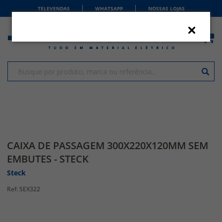
TELEVENDAS
WHATSAPP
NOSSAS LOJAS
CAIXA DE PASSAGEM 300X220X120MM SEM
EMBUTES - STECK
Steck
SEX322