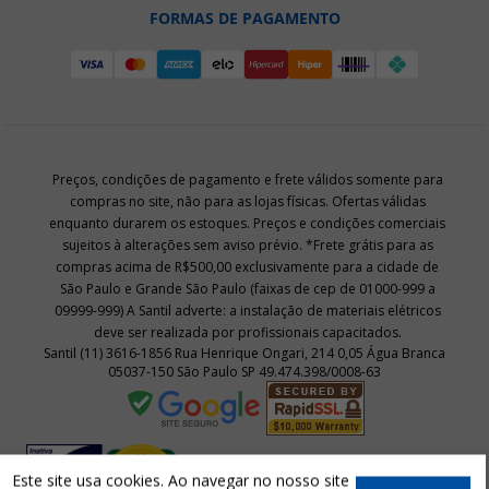
FORMAS DE PAGAMENTO
Preços, condições de pagamento e frete válidos somente para
compras no site, não para as lojas físicas. Ofertas válidas
enquanto durarem os estoques. Preços e condições comerciais
sujeitos à alterações sem aviso prévio. *Frete grátis para as
compras acima de R$500,00 exclusivamente para a cidade de
São Paulo e Grande São Paulo (faixas de cep de 01000-999 a
09999-999) A Santil adverte: a instalação de materiais elétricos
deve ser realizada por profissionais capacitados.
Santil (11) 3616-1856 Rua Henrique Ongari, 214 0,05 Água Branca
05037-150 São Paulo SP 49.474.398/0008-63
Este site usa cookies. Ao navegar no nosso site