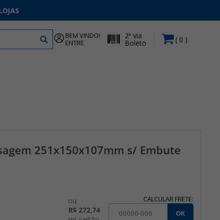
LOJAS
BEM VINDO!
2ª via
0
ENTRE
Boleto
ssagem 251x150x107mm s/ Embute
CALCULAR FRETE:
ou
R$ 272,74
OK
no cartão