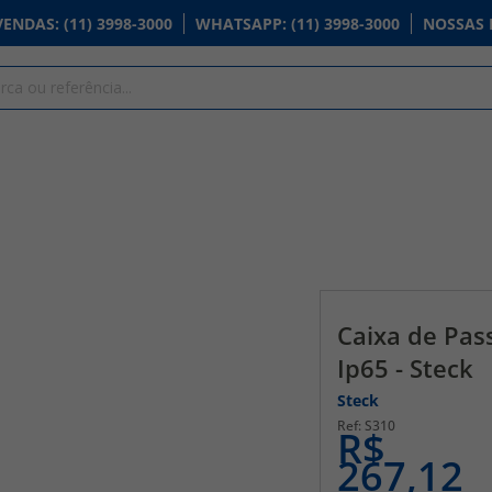
VENDAS
: (11) 3998-3000
WHATSAPP
: (11) 3998-3000
NOSSAS 
Caixa de Pa
Ip65 - Steck
Steck
S310
R$
267,12