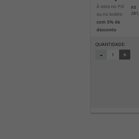
À vista no PIX
R$
281
ou no boleto
com 5% de
desconto
-
+