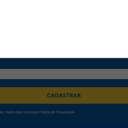
NEWSLETTER
para ficar por dentro de todas nossas
nov
CADASTRAR
des. Saiba mais na nossa
Politica de Privacidade