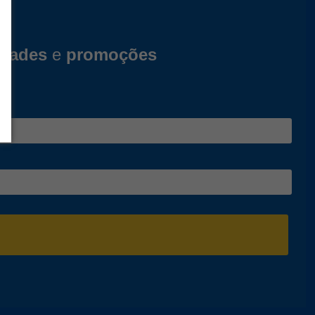
idades
e
promoções