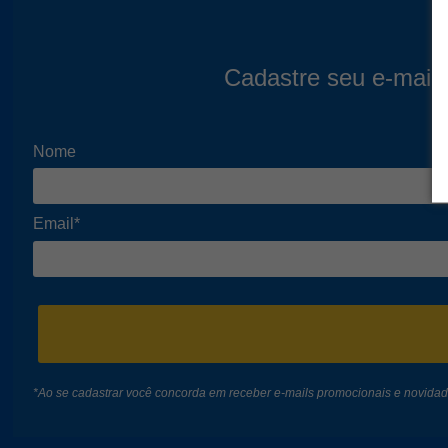
Cadastre seu e-mail 
Nome
Email*
*Ao se cadastrar você concorda em receber e-mails promocionais e novida