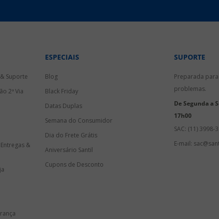
ESPECIAIS
SUPORTE
 & Suporte
Blog
Preparada para 
problemas.
ão 2ª Via
Black Friday
De Segunda a Se
Datas Duplas
17h00
Semana do Consumidor
SAC: (11) 3998-
Dia do Frete Grátis
E-mail: sac@sant
 Entregas &
Aniversário Santil
Cupons de Desconto
ja
urança