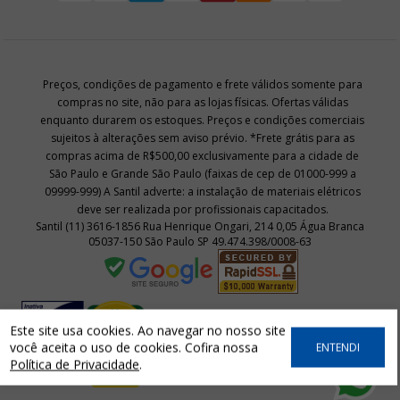
Preços, condições de pagamento e frete válidos somente para
compras no site, não para as lojas físicas. Ofertas válidas
enquanto durarem os estoques. Preços e condições comerciais
sujeitos à alterações sem aviso prévio. *Frete grátis para as
compras acima de R$500,00 exclusivamente para a cidade de
São Paulo e Grande São Paulo (faixas de cep de 01000-999 a
09999-999) A Santil adverte: a instalação de materiais elétricos
deve ser realizada por profissionais capacitados.
Santil (11) 3616-1856 Rua Henrique Ongari, 214 0,05 Água Branca
05037-150 São Paulo SP 49.474.398/0008-63
Este site usa cookies. Ao navegar no nosso site
você aceita o uso de cookies. Cofira nossa
ENTENDI
Política de Privacidade
.