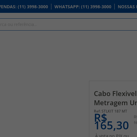
VENDAS
: (11) 3998-3000
WHATSAPP
: (11) 3998-3000
NOSSAS 
Cabo Flexive
Metragem Uni
STLKIT 187 MT
R$
R
165,30
1
À vista no PIX ou