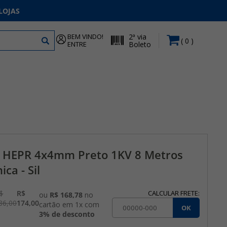
LOJAS
BEM VINDO!
2ª via
0
ENTRE
Boleto
l HEPR 4x4mm Preto 1KV 8 Metros
ca - Sil
$
R$
CALCULAR FRETE:
ou
R$ 168,78
no
86,00
174,00
cartão em 1x com
OK
3% de desconto