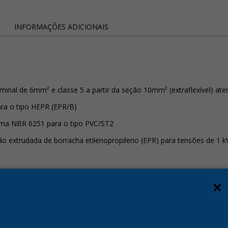
INFORMAÇÕES ADICIONAIS
ominal de 6mm² e classe 5 a partir da seção 10mm² (extraflexível)
ra o tipo HEPR (EPR/B)
orma NBR 6251 para o tipo PVC/ST2
o extrudada de borracha etilenopropileno (EPR) para tensões de 1 k