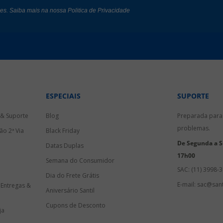
des. Saiba mais na nossa
Politica de Privacidade
ESPECIAIS
SUPORTE
 & Suporte
Blog
Preparada para 
problemas.
ão 2ª Via
Black Friday
De Segunda a Se
Datas Duplas
17h00
Semana do Consumidor
SAC: (11) 3998-
Dia do Frete Grátis
E-mail: sac@sant
 Entregas &
Aniversário Santil
Cupons de Desconto
ja