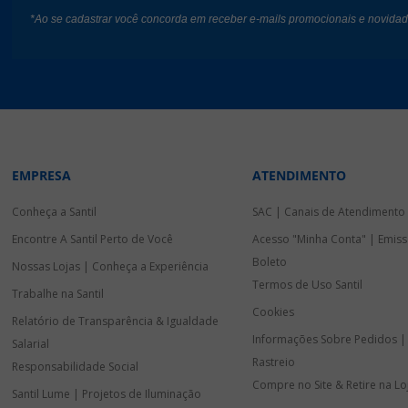
*Ao se cadastrar você concorda em receber e-mails promocionais e novida
EMPRESA
ATENDIMENTO
Conheça a Santil
SAC | Canais de Atendimento
Encontre A Santil Perto de Você
Acesso "Minha Conta" | Emiss
Boleto
Nossas Lojas | Conheça a Experiência
Termos de Uso Santil
Trabalhe na Santil
Cookies
Relatório de Transparência & Igualdade
Informações Sobre Pedidos |
Salarial
Rastreio
Responsabilidade Social
Compre no Site & Retire na Lo
Santil Lume | Projetos de Iluminação