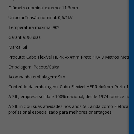
Diâmetro nominal externo: 11,3mm
UnipolarTensão nominal: 0,6/1kV
Temperatura máxima: 90º
Garantia: 90 dias
Marca: Sil
Produto: Cabo Flexível HEPR 4x4mm Preto 1KV 8 Metros Metrage
Embalagem: Pacote/Caixa
Acompanha embalagem: Sim
Conteúdo da embalagem: Cabo Flexível HEPR 4x4mm Preto 1KV 
A SIL, empresa sólida e 100% nacional, desde 1974 fornece fios 
A SIL iniciou suas atividades nos anos 50, ainda como Elétrica 
profissional especializado para melhores orientações.