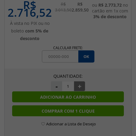
R$
R$
R$
ou
R$ 2.773,72
no
2.716,52
3.013,50
2.859,50
cartão em 1x com
3% de desconto
À vista no PIX ou no
boleto
com 5% de
desconto
CALCULAR FRETE:
OK
-
+
ADICIONAR AO CARRINHO
COMPRAR COM 1 CLIQUE
Adicionar a Lista de Desejo