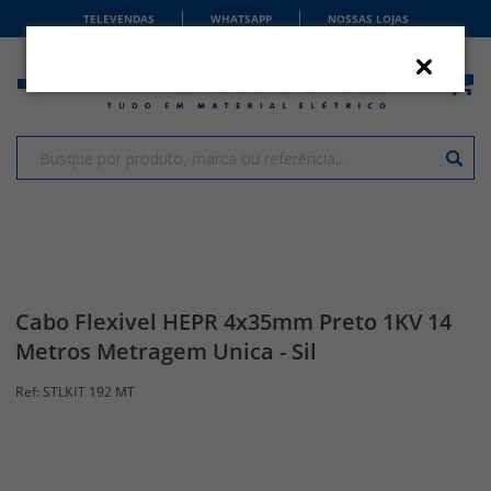
TELEVENDAS
WHATSAPP
NOSSAS LOJAS
Cabo Flexivel HEPR 4x35mm Preto 1KV 14
Metros Metragem Unica - Sil
STLKIT 192 MT