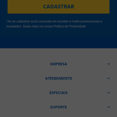
CADASTRAR
*Ao se cadastrar você concorda em receber e-mails promocionais e
novidades. Saiba mais na nossa
Politica de Privacidade
EMPRESA
ATENDIMENTO
ESPECIAIS
SUPORTE