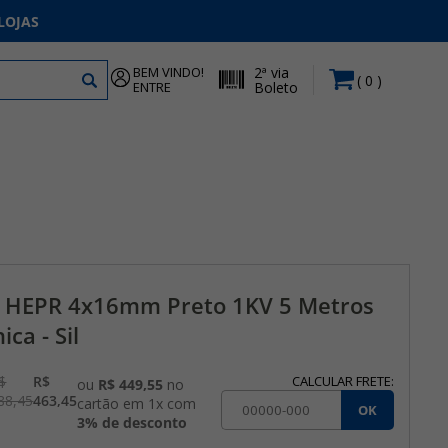
LOJAS
BEM VINDO!
2ª via
0
ENTRE
Boleto
l HEPR 4x16mm Preto 1KV 5 Metros
ca - Sil
$
R$
CALCULAR FRETE:
ou
R$ 449,55
no
88,45
463,45
cartão em 1x com
OK
3% de desconto