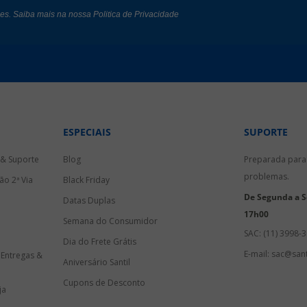
des. Saiba mais na nossa
Politica de Privacidade
ESPECIAIS
SUPORTE
 & Suporte
Blog
Preparada para 
problemas.
ão 2ª Via
Black Friday
De Segunda a Se
Datas Duplas
17h00
Semana do Consumidor
SAC: (11) 3998-
Dia do Frete Grátis
E-mail: sac@sant
 Entregas &
Aniversário Santil
Cupons de Desconto
ja