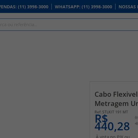
VENDAS
: (11) 3998-3000
WHATSAPP
: (11) 3998-3000
NOSSAS 
Cabo Flexive
Metragem Uni
STLKIT 191 MT
R$
R
440,28
4
À vista no PIX ou