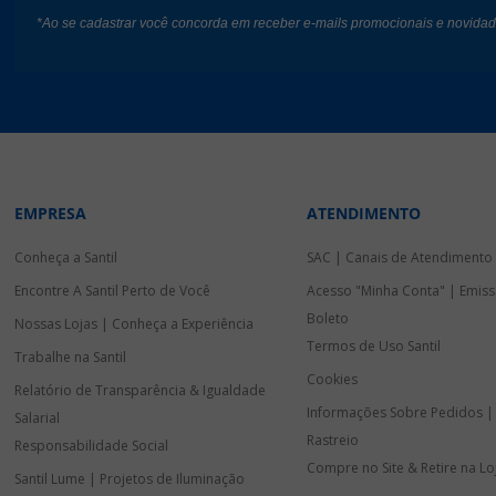
*Ao se cadastrar você concorda em receber e-mails promocionais e novida
EMPRESA
ATENDIMENTO
Conheça a Santil
SAC | Canais de Atendimento
Encontre A Santil Perto de Você
Acesso "Minha Conta" | Emiss
Boleto
Nossas Lojas | Conheça a Experiência
Termos de Uso Santil
Trabalhe na Santil
Cookies
Relatório de Transparência & Igualdade
Informações Sobre Pedidos |
Salarial
Rastreio
Responsabilidade Social
Compre no Site & Retire na Lo
Santil Lume | Projetos de Iluminação