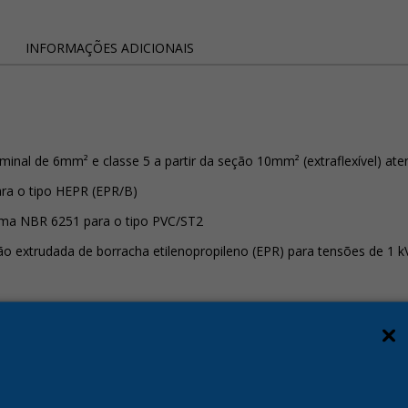
INFORMAÇÕES ADICIONAIS
ominal de 6mm² e classe 5 a partir da seção 10mm² (extraflexível)
ra o tipo HEPR (EPR/B)
orma NBR 6251 para o tipo PVC/ST2
o extrudada de borracha etilenopropileno (EPR) para tensões de 1 k