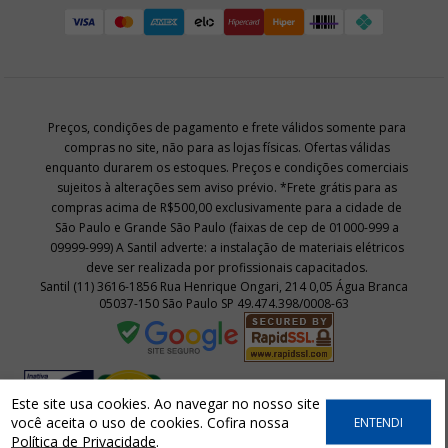
Preços, condições de pagamento e frete válidos somente para
compras no site, não para as lojas físicas. Ofertas válidas
enquanto durarem os estoques. Preços e condições comerciais
sujeitos à alterações sem aviso prévio. *Frete grátis para as
compras acima de R$500,00 exclusivamente para a cidade de
São Paulo e Grande São Paulo (faixas de cep de 01000-999 a
09999-999) A Santil adverte: a instalação de materiais elétricos
deve ser realizada por profissionais capacitados.
Santil (11) 3616-1856 Rua Henrique Ongari, 214 0,05 Água Branca
05037-150 São Paulo SP 49.474.398/0008-63
Este site usa cookies. Ao navegar no nosso site
você aceita o uso de cookies. Cofira nossa
ENTENDI
Política de Privacidade
.