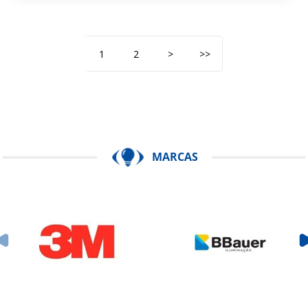
1
2
>
>>
MARCAS