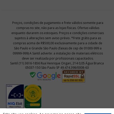
Preços, condições de pagamento e frete válidos somente para
compras no site, não para as lojas físicas. Ofertas válidas
enquanto durarem os estoques. Preços e condições comerciais
sujeitos à alterações sem aviso prévio. *Frete grátis para as
compras acima de R$500,00 exclusivamente para a cidade de
São Paulo e Grande São Paulo (faixas de cep de 01000-999 a
09999-999) A Santil adverte: a instalação de materiais elétricos
deve ser realizada por profissionais capacitados.
Santil (11) 3616-1856 Rua Henrique Ongari, 214 0,05 Água Branca
05037-150 São Paulo SP 49.474.398/0008-63